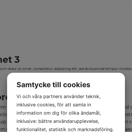
et 3
um dolor sit amet, consectetur adipiscing elit, sed do eiusmod tempor incididu
Samtycke till cookies
orem Ipsum
Vi och våra partners använder teknik,
inklusive cookies, för att samla in
m ipsum dolor sit amet, consectetur adipiscing elit, se
information om dig för olika ändamål,
olore magna aliqua. Ut enim ad minim veniam, quis nostru
inklusive: bättre användarupplevelse,
uip ex ea commodo consequat. Duis aute irure dolor in r
um dolore eu fugiat nulla pariatur. Excepteur sint occae
funktionalitet, statistik och marknadsföring.