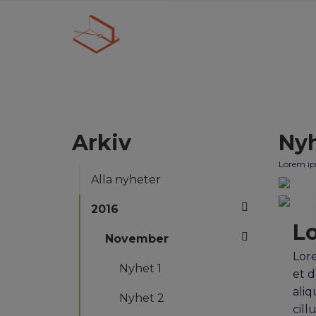
Arkiv
Nyh
Lorem ips
Alla nyheter
2016
L
November
Lore
Nyhet 1
et d
aliq
Nyhet 2
cill