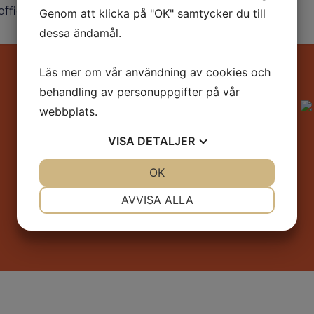
officia deserunt mollit anim id est laborum.
Genom att klicka på "OK" samtycker du till
dessa ändamål.
Läs mer om vår användning av cookies och
behandling av personuppgifter på vår
Stockholms Svetskonsult AB
webbplats.
Fredrik Wik
VISA
DETALJER
076-318 74 77
info@stockholmssvetskonsult.se
JA
NEJ
OK
JA
NEJ
NÖDVÄNDIG
INSTÄLLNINGAR
AVVISA ALLA
JA
NEJ
JA
NEJ
MARKNADSFÖRING
STATISTIK